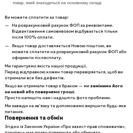
товар, який знаходиться на основному складі.
Ви можете сплатити за товар:
На розрахунковий рахунок ФОП за реквізитами.
Відвантаження самовивозом відбувається тільки
після 100% оплати.
Якщо товар доставляється Новою поштою, ви
можете сплатити на розрахунковий рахунок ФОП або
оформити післясплату.
Ми гарантуємо якість нашої продукції.
Перед відправкою кожен товар перевіряється, щоб ви
отримали все без дефектів.
Якщо ви отримали товар з браком — ми
замінимо його
на новий або повернемо гроші
.
Просто напишіть нам і надішліть фото проблеми.
Ми завжди на зв’язку та допоможемо вирішити будь-яке
питання.
Повернення та обмін
Згідно із Законом України «Про захист прав споживачів»,
покупець має право повернути або обміняти