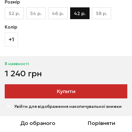
Розмір
52 р.
54 р.
46 р.
42 р.
58 р.
Колір
+1
В наявності
1 240 грн
Купити
Увійти
для відображення накопичувальної знижки
%
До обраного
Порівняти