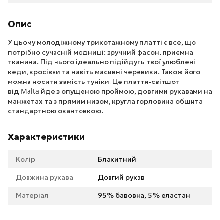
Опис
У цьому молодіжному трикотажному платті є все, що
потрібно сучасній модниці: зручний фасон, приємна
тканина.
Під нього ідеально підійдуть твої улюблені
кеди, кросівки та навіть масивні черевики. Також його
можна носити замість туніки. Це плаття-світшот
Malta
від
йде з опущеною проймою, довгими рукавами на
манжетах та з прямим низом, к
ругла горловина обшита
стандартною окантовкою.
Характеристики
Колір
Блакитний
Довжина рукава
Довгий рукав
Матеріал
95% бавовна, 5% еластан