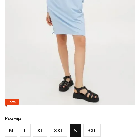
−5%
Розмір
M
L
XL
XXL
S
3XL