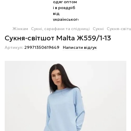
Жінкам
Сукні, сарафани та спідниці
Сукні
Сукня-світ
Сукня-світшот Malta Ж559/1-13
Артикул:
29971350619649
Написати відгук