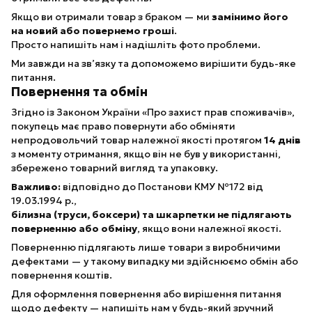
Якщо ви отримали товар з браком — ми
замінимо його
на новий або повернемо гроші
.
Просто напишіть нам і надішліть фото проблеми.
Ми завжди на зв’язку та допоможемо вирішити будь-яке
питання.
Повернення та обмін
Згідно із Законом України «Про захист прав споживачів»,
покупець має право повернути або обміняти
непродовольчий товар належної якості протягом
14 днів
з моменту отримання, якщо він не був у використанні,
збережено товарний вигляд та упаковку.
Важливо:
відповідно до Постанови КМУ №172 від
19.03.1994 р.,
білизна (труси, боксери) та шкарпетки не підлягають
поверненню або обміну
, якщо вони належної якості.
Поверненню підлягають лише товари з виробничими
дефектами — у такому випадку ми здійснюємо обмін або
повернення коштів.
Для оформлення повернення або вирішення питання
щодо дефекту — напишіть нам у будь-який зручний