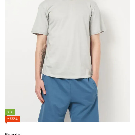
Хіт
−55%
Розмір