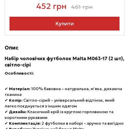
452 грн
461 грн
Купити
Опис
Набір чоловічих футболок Malta М063-17 (2 шт),
світло-сірі
Особливості:
✔
Матеріал:
100% бавовна – натуральна, м’яка, дихаюча
тканина
✔
Колір:
Світло-сірий – універсальний відтінок, який
легко поєднується з іншим одягом
✔
Дизайн:
Класичний крій із круглою горловиною та
короткими рукавами
✔
Комплектація:
2 футболки в наборі – зручно та вигідно