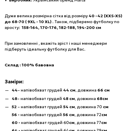
✔
Виробник:
Український бренд Malta
Дуже велика розмірна сітка від розміру
40 -42 (XXS-XS)
до 68-70 ( 9XL - 10 XL)
. Також, підберемо футболку по
зросту:
158-164, 170-176, 182-188, 194-200 см
При замовленні , вкажіть зріст і наші менеджери
підберуть ідеальну футболку для Вас.
Склад : 100% бавовна
Заміри:
44
– напівобхват грудей
44 см
, довжина
66 см
48
– напівобхват грудей
48 см
, довжина
68см
52
– напівобхват грудей
54 см
, довжина 70
см
56 -
напівобхват грудей
56 см
, довжина 72
см
60 -
напівобхват грудей 60
см
, довжина 77
см
64 -
напівобхват грудей 64
см
, довжина 79
см