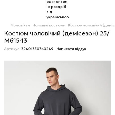
Чоловікам
Чоловічі костюми
Костюм чоловічий (деміс
Костюм чоловічий (демісезон) 25/
М615-13
Артикул:
32401350760249
Написати відгук