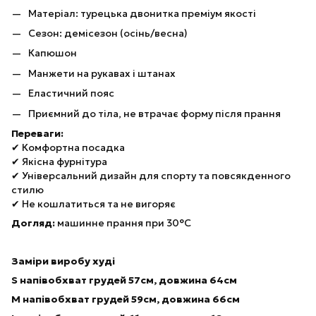
Матеріал: турецька двонитка преміум якості
Сезон: демісезон (осінь/весна)
Капюшон
Манжети на рукавах і штанах
Еластичний пояс
Приємний до тіла, не втрачає форму після прання
Переваги:
✔ Комфортна посадка
✔ Якісна фурнітура
✔ Універсальний дизайн для спорту та повсякденного
стилю
✔ Не кошлатиться та не вигоряє
Догляд:
машинне прання при 30°C
Заміри виробу худі
S
напівобхват грудей 57см, довжина 64см
M напівобхват грудей 59см, довжина 66см