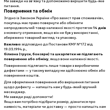
Ми завжди на зв’язку та допоможемо вирішити будь-яке
питання.
Повернення та обмін
Згідно із Законом України «Про захист прав споживачів»,
покупець має право повернути або обміняти
непродовольчий товар належної якості протягом
14 днів
з моменту отримання, якщо він не був у використанні,
збережено товарний вигляд та упаковку.
Важливо:
відповідно до Постанови КМУ №172 від
19.03.1994 р.,
білизна (труси, боксери) та шкарпетки не підлягають
поверненню або обміну
, якщо вони належної якості.
Поверненню підлягають лише товари з виробничими
дефектами — у такому випадку ми здійснюємо обмін або
повернення коштів.
Для оформлення повернення або вирішення питання
щодо дефекту — напишіть нам у будь-який зручний
месенджер.
Ми завжди раді допомогти!
Якщо вам потрібно підібрати розмір, дізнатися про
наявність, матеріали чи доставку — просто напишіть нам