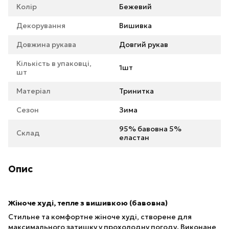
Колір
Бежевий
Декорування
Вишивка
Довжина рукава
Довгий рукав
Кількість в упаковці,
1шт
шт
Матеріал
Тринитка
Сезон
Зима
95% бавовна 5%
Склад
еластан
Опис
Жіноче худі, тепле з вишивкою (бавовна)
Стильне та комфортне жіноче худі, створене для
максимального затишку у прохолодну погоду. Виконане