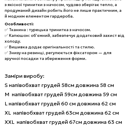
з якісної тринитки з начосом, чудово зберігає тепло, а
продуманий дизайн робить його не лише практичним, а
й модним елементом гардероба.
Особливості:
✅ Тканина : турецька тринитка з начосом.
✅ Капюшон: об’ємний, забезпечує додатковий захист від
холоду.
✅ Вишивка додає оригінальності та стилю.
✅ Знизу на резинці, регулюється фіксатором — для
зручної посадки та збереження форми.
Заміри виробу:
S напівобхват грудей 58см довжина 58 см
M напівобхват грудей 59см довжина 59 см
L напівобхват грудей 60 см довжина 62 см
XL напівобхват грудей 63cм довжина 62 см
XXL напівобхват грудей 67см довжина 63 см