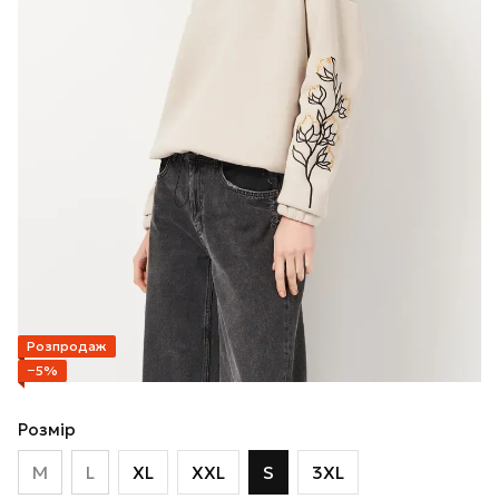
Розпродаж
−5%
Розмір
M
L
XL
XXL
S
3XL