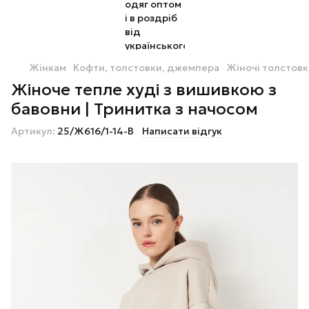
Жінкам
Кофти, толстовки, джемпера
Жіночі толстовк
Жіноче тепле худі з вишивкою з
бавовни | Тринитка з начосом
Артикул:
25/Ж616/1-14-В
Написати відгук