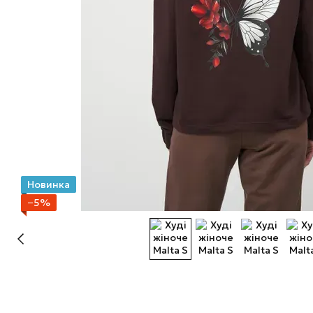
Новинка
−5%