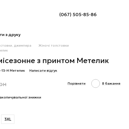
(067) 505-85-86
ги з друку
лстовки, джемпера
Жіночі толстовки
телик
місезонне з принтом Метелик
1-13-Н Метелик
Написати відгук
грн
Порівняти
В бажання
акопичувальної знижки
3XL