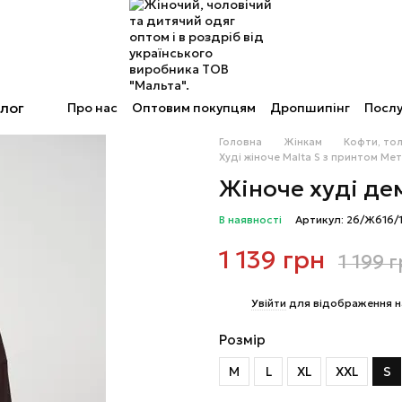
лог
Про нас
Оптовим покупцям
Дропшипінг
Послу
Головна
Жінкам
Кофти, то
Худі жіноче Malta S з принтом Ме
Жіноче худі де
В наявності
Артикул: 26/Ж616/
1 139 грн
1 199 
%
Увійти
для відображення н
Розмір
M
L
XL
XXL
S