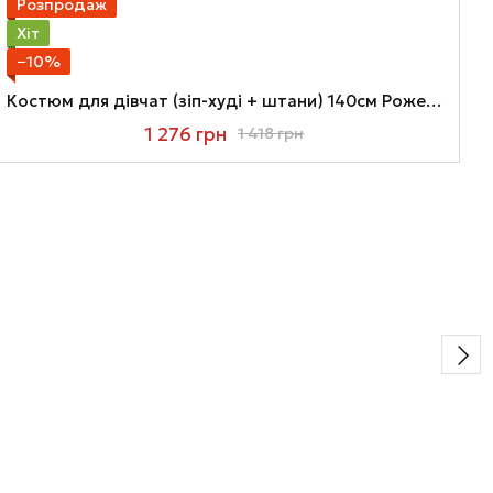
Розпродаж
Хіт
−10%
Костюм для дівчат (зіп-худі + штани) 140см Рожевий
1 276 грн
1 418 грн