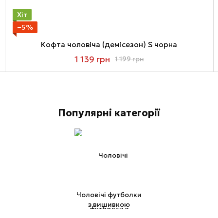
Хіт
−5%
Кофта чоловіча (демісезон) S чорна
1 139 грн
1 199 грн
Популярні категорії
Чоловічі футболки
з вишивкою