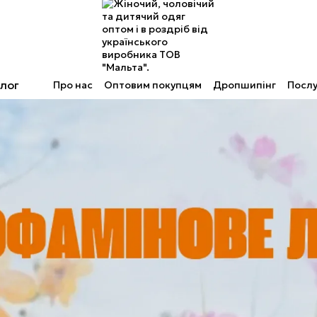
лог
Про нас
Оптовим покупцям
Дропшипінг
Послу