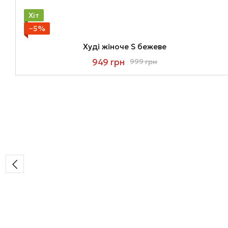
Хіт
−5%
Худі жіноче S бежеве
949 грн
999 грн