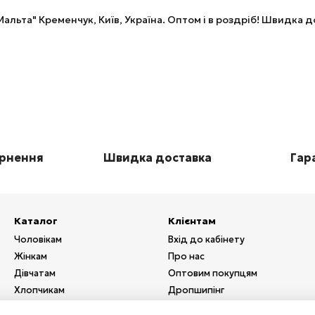
альта" Кременчук, Київ, Україна. Оптом і в роздріб! Швидка
ернення
Швидка доставка
Гара
Каталог
Клієнтам
Чоловікам
Вхід до кабінету
Жінкам
Про нас
Дівчатам
Оптовим покупцям
Хлопчикам
Дропшипінг
Взуття
Послуги з друку