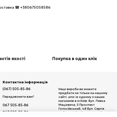
 доставка ☎ +380675058586
нтія якості
Покупка в один клік
Контактна інформація
(067) 505-85-86
Наші вироби ви можете
придбати не тільки на нашому
Передзвонити вам?
сайті, але і в одному з наших
магазинів в м.Київ: Вул. Левка
Мацієвича, 5 Проспект
067 505-85-86
Голосіївський, 48 Вул. Сергія
067 505-85-86
Набоки, 15/20 (м. Дарниця) Вул.
Кирилівська, 111 Проспект