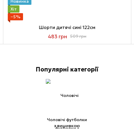
Новинка
Хіт
−5%
Шорти дитячі сині 122см
483 грн
509 грн
Популярні категорії
Чоловічі футболки
з вишивкою