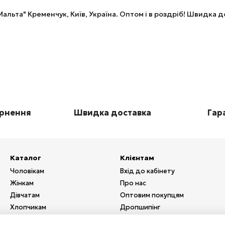
альта" Кременчук, Київ, Україна. Оптом і в роздріб! Швидка
ернення
Швидка доставка
Гара
Каталог
Клієнтам
Чоловікам
Вхід до кабінету
Жінкам
Про нас
Дівчатам
Оптовим покупцям
Хлопчикам
Дропшипінг
Взуття
Послуги з друку