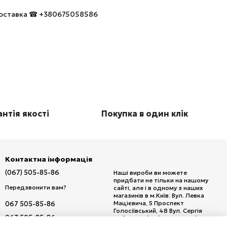
 доставка ☎ +380675058586
нтія якості
Покупка в один клік
Контактна інформація
(067) 505-85-86
Наші вироби ви можете
придбати не тільки на нашому
Передзвонити вам?
сайті, але і в одному з наших
магазинів в м.Київ: Вул. Левка
Мацієвича, 5 Проспект
067 505-85-86
Голосіївський, 48 Вул. Сергія
067 505-85-86
Набоки, 15/20 (м. Дарниця) Вул.
Кирилівська, 111 Проспект