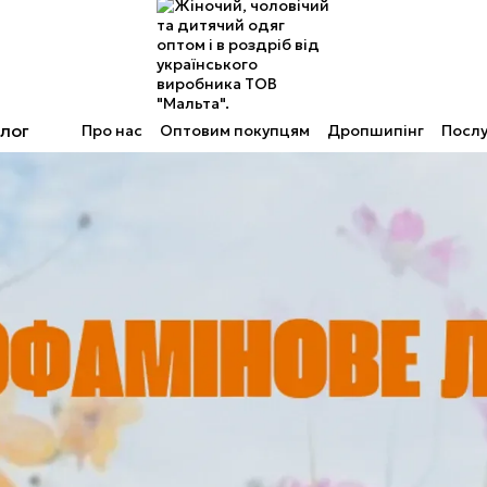
лог
Про нас
Оптовим покупцям
Дропшипінг
Послу