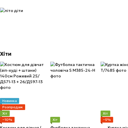
Хіти
Новинка
Розпродаж
Хіт
Хіт
−10%
Хіт
−5%
Костюм для дівчат (зіп-худі + штани) 140см Рожевий
Футболка тактична чоловіча S
Куртка жі