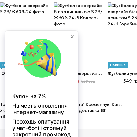
Новинка
Новинка
−5%
Новинка
Футболка оверсайз S
Футболка оверсайз біла з вишивкою S
499 грн
626 грн
549 г
659 грн
Трикотаж від виробника ТОВ "Мальта" Кременчук, Київ,
Україна. Оптом і в роздріб! Швидка доставка ☎
+380675058586