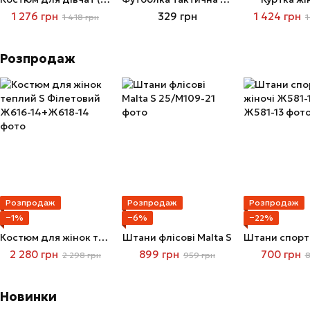
1 276 грн
329 грн
1 424 грн
1 418 грн
1
Розпродаж
Розпродаж
Розпродаж
Розпродаж
−1%
−6%
−22%
Костюм для жінок теплий S Філетовий
Штани флісові Malta S
2 280 грн
899 грн
700 грн
2 298 грн
959 грн
8
Новинки