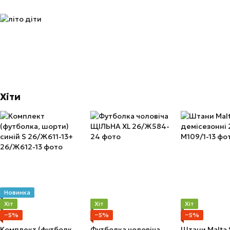
Хіти
Новинка
Хіт
Хіт
Хіт
−5%
−5%
−5%
Комплект (футболка, шорти) синій S
Футболка чоловіча ЩІЛЬНА XL