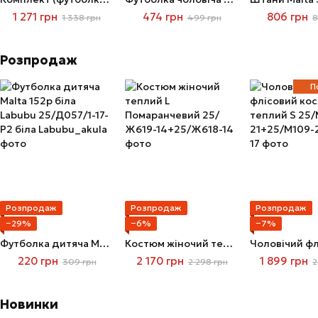
1 271 грн
474 грн
806 грн
1 338 грн
499 грн
8
Розпродаж
П
Розпродаж
Розпродаж
Розпродаж
−29%
−6%
−7%
Футболка дитяча Malta 152р біла Labubu
Костюм жіночий теплий L Помаранчевий
220 грн
2 170 грн
1 899 грн
309 грн
2 298 грн
2
Новинки