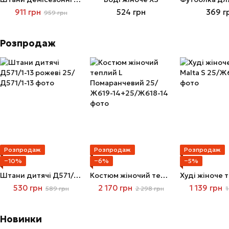
911 грн
524 грн
369 г
959 грн
Розпродаж
Розпродаж
Розпродаж
Розпродаж
−10%
−6%
−5%
Штани дитячі Д571/1-13 рожеві
Костюм жіночий теплий L Помаранчевий
530 грн
2 170 грн
1 139 грн
589 грн
2 298 грн
1
Новинки