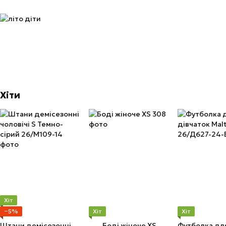
Хіти
Хіт
−5%
Хіт
Хіт
Штани демісезонні чоловічі S Темно-сірий
Боді жіноче XS