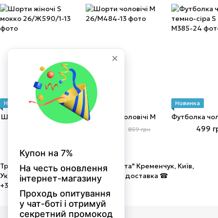
Новинка
Новинка
−5%
Новинка
Шорти жіночі S мокко
Шорти чоловічі M
379 грн
816 грн
499 г
859 грн
Трикотаж від виробника ТОВ "Мальта" Кременчук, Київ,
Україна. Оптом і в роздріб! Швидка доставка ☎
+380675058586