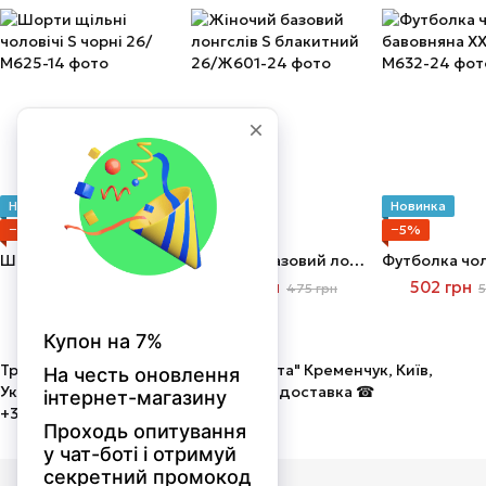
Новинка
Новинка
Новинка
−5%
−4%
−5%
Шорти щільні чоловічі S чорні
Жіночий базовий лонгслів S блакитний
902 грн
455 грн
502 грн
949 грн
475 грн
5
Трикотаж від виробника ТОВ "Мальта" Кременчук, Київ,
Україна. Оптом і в роздріб! Швидка доставка ☎
+380675058586