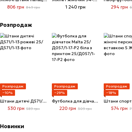
806 грн
1 240 грн
294 грн
849 грн
6
Розпродаж
Розпродаж
Розпродаж
Розпродаж
−10%
−29%
−18%
Штани дитячі Д571/1-13 рожеві
Футболка для дівчаток Malta 25/Д057/1-17-Р2 біла з принтом
530 грн
220 грн
574 грн
589 грн
309 грн
7
Новинки