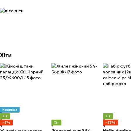
Хіти
Новинка
Хіт
Хіт
−5%
Хіт
−55%
Жіночі штани палаццо XXL Чорний
Жилет жіночий 54-56р