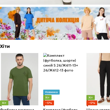
Хіти
Новинка
Хіт
Хіт
Хіт
−5%
−5%
Футболка тактична чоловіча S
Комплект (футболка, шорти) синій S