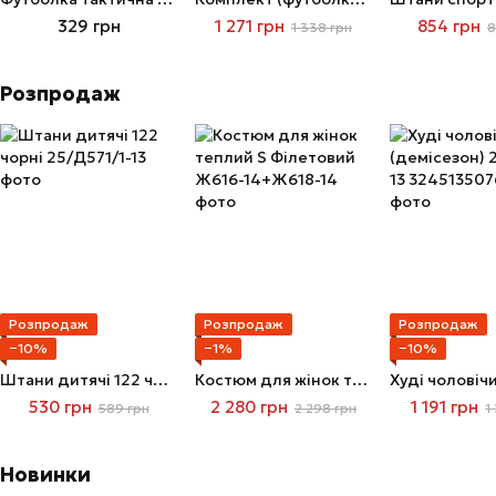
329 грн
1 271 грн
854 грн
1 338 грн
8
Розпродаж
Розпродаж
Розпродаж
Розпродаж
−10%
−1%
−10%
Штани дитячі 122 чорні
Костюм для жінок теплий S Філетовий
530 грн
2 280 грн
1 191 грн
589 грн
2 298 грн
1
Новинки