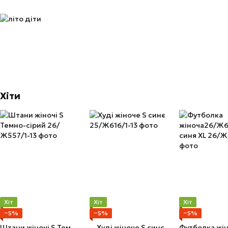
Хіти
Хіт
Хіт
Хіт
−5%
−5%
−5%
Штани жіночі S Темно-сірий
Худі жіноче S синє