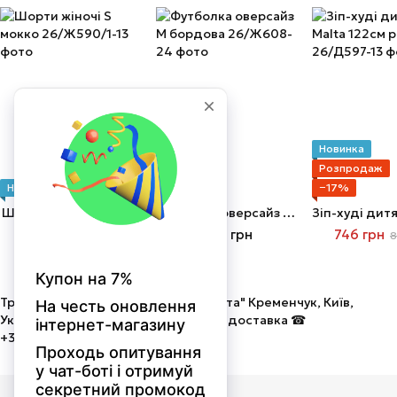
Новинка
Розпродаж
Новинка
Новинка
−17%
Шорти жіночі S мокко
Футболка оверсайз М бордова
379 грн
399 грн
746 грн
8
Трикотаж від виробника ТОВ "Мальта" Кременчук, Київ,
Україна. Оптом і в роздріб! Швидка доставка ☎
+380675058586