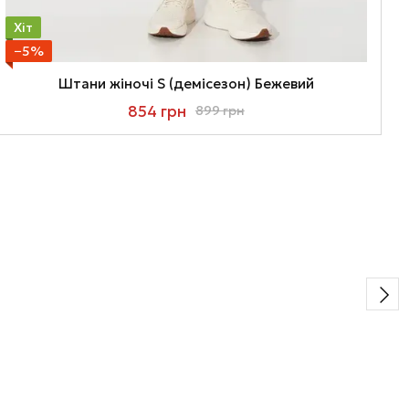
Хіт
−5%
Штани жіночі S (демісезон) Бежевий
854 грн
899 грн