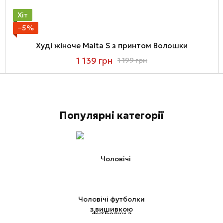
Хіт
−5%
Худі жіноче Malta S з принтом Волошки
1 139 грн
1 199 грн
Популярні категорії
Чоловічі футболки
з вишивкою