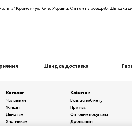
альта" Кременчук, Київ, Україна. Оптом і в роздріб! Швидка
ернення
Швидка доставка
Гара
Каталог
Клієнтам
Чоловікам
Вхід до кабінету
Жінкам
Про нас
Дівчатам
Оптовим покупцям
Хлопчикам
Дропшипінг
Взуття
Послуги з друку