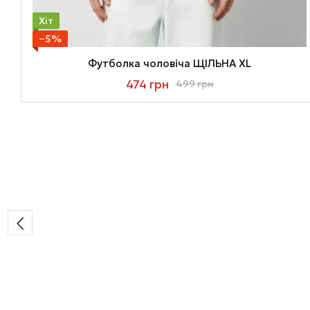
Хіт
−5%
Футболка чоловіча ЩІЛЬНА XL
474 грн
499 грн