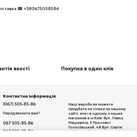
 доставка ☎ +380675058586
нтія якості
Покупка в один клік
Контактна інформація
(067) 505-85-86
Наші вироби ви можете
придбати не тільки на нашому
Передзвонити вам?
сайті, але і в одному з наших
магазинів в м.Київ: Вул. Левка
Мацієвича, 5 Проспект
067 505-85-86
Голосіївський, 48 Вул. Сергія
067 505-85-86
Набоки, 15/20 (м. Дарниця) Вул.
Кирилівська, 111 Проспект