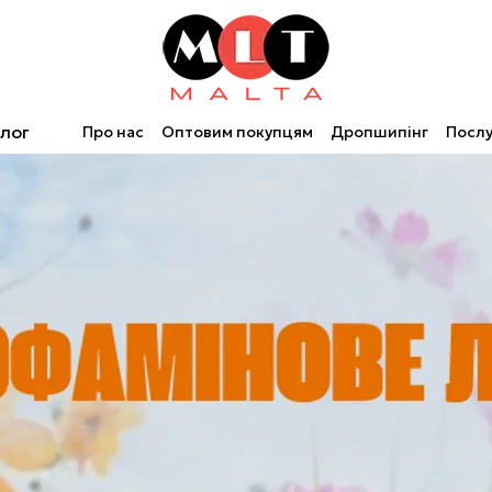
лог
Про нас
Оптовим покупцям
Дропшипінг
Послу