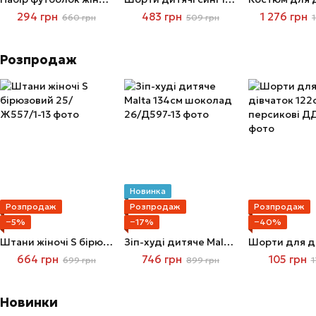
294 грн
483 грн
1 276 грн
660 грн
509 грн
1
Розпродаж
Новинка
Розпродаж
Розпродаж
Розпродаж
−5%
−17%
−40%
Штани жіночі S бірюзовий
Зіп-худі дитяче Malta 134см шоколад
664 грн
746 грн
105 грн
699 грн
899 грн
1
Новинки