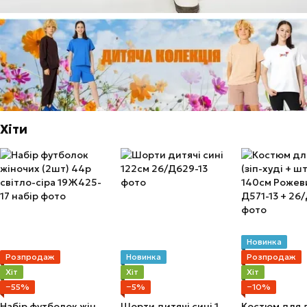
Хіти
Новинка
Розпродаж
Новинка
Розпродаж
Хіт
Хіт
Хіт
−55%
−5%
−10%
Набір футболок жіночих (2шт) 44р світло-сіра
Шорти дитячі сині 122см