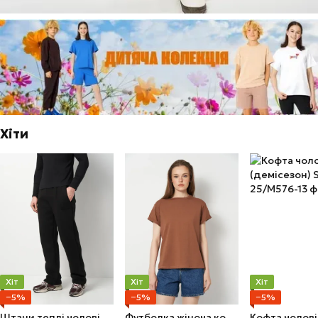
Хіти
Хіт
Хіт
Хіт
−5%
−5%
−5%
Штани теплі чоловічі M Чорні
Футболка жіноча коричнева М