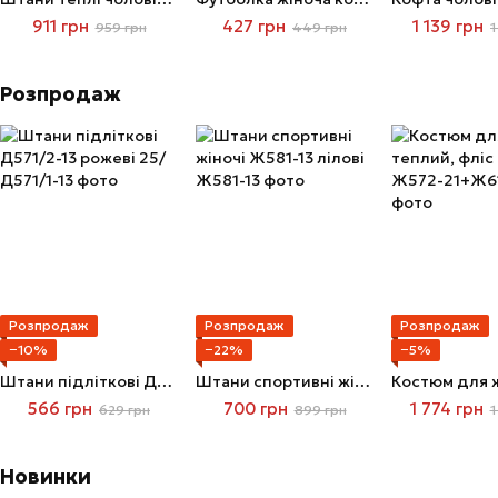
911 грн
427 грн
1 139 грн
959 грн
449 грн
1
Розпродаж
Розпродаж
Розпродаж
Розпродаж
−10%
−22%
−5%
Штани підліткові Д571/2-13 рожеві
Штани спортивні жіночі Ж581-13 лілові
566 грн
700 грн
1 774 грн
629 грн
899 грн
1
Новинки