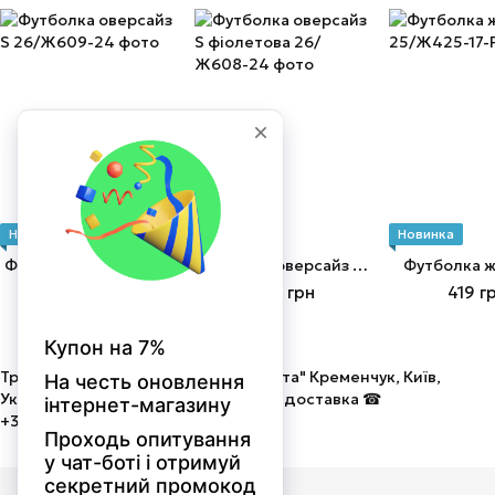
Новинка
Новинка
Новинка
Футболка оверсайз S
Футболка оверсайз S фіолетова
Футболка ж
499 грн
399 грн
419 г
Трикотаж від виробника ТОВ "Мальта" Кременчук, Київ,
Україна. Оптом і в роздріб! Швидка доставка ☎
+380675058586