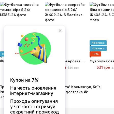
Новинка
Новинка
Новинка
Новинка
Новинка
−5%
−5%
Футболка чоловіча темно-сіра S
Футболка оверсайз з вишивкою S
499 грн
626 грн
531 грн
659 грн
5
Трикотаж від виробника ТОВ "Мальта" Кременчук, Київ,
Україна. Оптом і в роздріб! Швидка доставка ☎
+380675058586