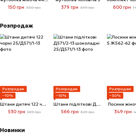
150 грн
379 грн
600 грн
330 грн
399 грн
1
Розпродаж
Розпродаж
Розпродаж
Розпродаж
−10%
−10%
−30%
Штани дитячі 122 чорні
Штани підліткові Д571/2-13 шоколадні
Лосини жіноч
530 грн
566 грн
349 грн
589 грн
629 грн
4
Новинки