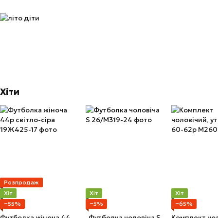
Хіти
Розпродаж
Хіт
Хіт
Хіт
−55%
−5%
−65%
Футболка жіноча 44р світло-сіра
Футболка чоловіча S