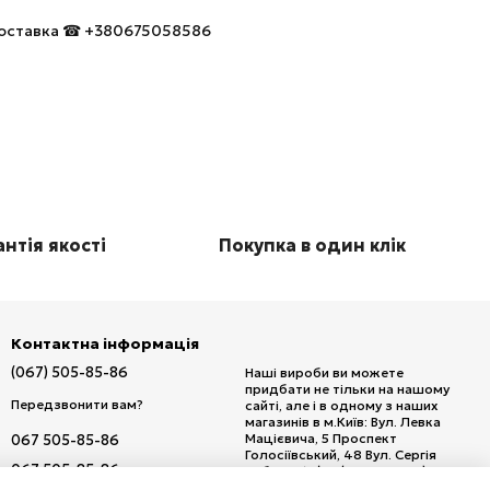
 доставка ☎ +380675058586
нтія якості
Покупка в один клік
Контактна інформація
(067) 505-85-86
Наші вироби ви можете
придбати не тільки на нашому
Передзвонити вам?
сайті, але і в одному з наших
магазинів в м.Київ: Вул. Левка
Мацієвича, 5 Проспект
067 505-85-86
Голосіївський, 48 Вул. Сергія
067 505-85-86
Набоки, 15/20 (м. Дарниця) Вул.
Кирилівська, 111 Проспект