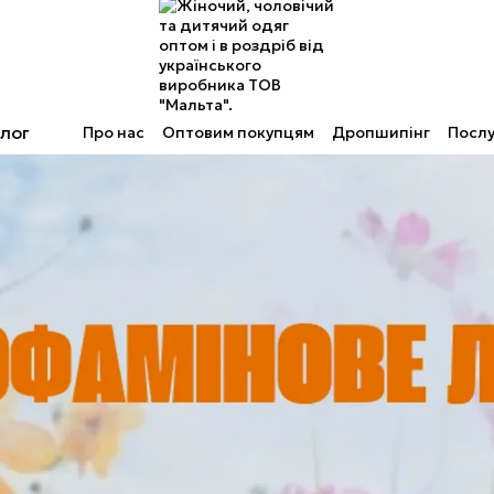
лог
Про нас
Оптовим покупцям
Дропшипінг
Послу