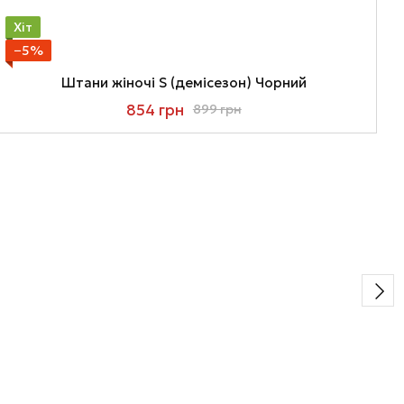
Хіт
−5%
Штани жіночі S (демісезон) Чорний
854 грн
899 грн