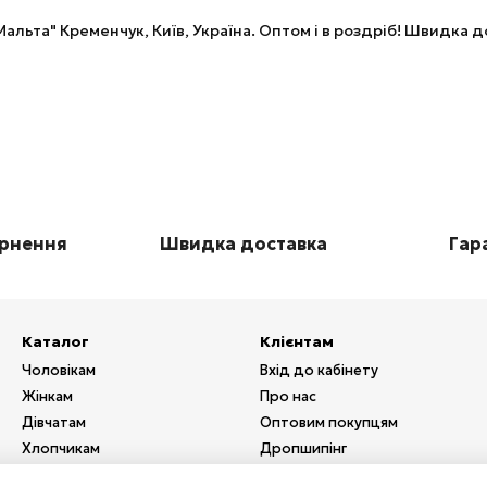
альта" Кременчук, Київ, Україна. Оптом і в роздріб! Швидка
ернення
Швидка доставка
Гара
Каталог
Клієнтам
Чоловікам
Вхід до кабінету
Жінкам
Про нас
Дівчатам
Оптовим покупцям
Хлопчикам
Дропшипінг
Взуття
Послуги з друку