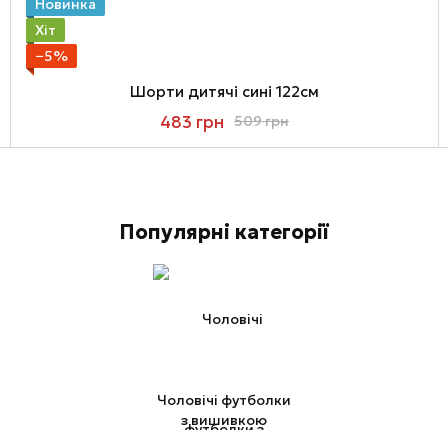
Новинка
Хіт
−5%
Шорти дитячі сині 122см
483 грн
509 грн
Популярні категорії
Чоловічі футболки
з вишивкою