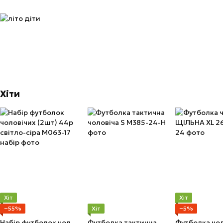
Хіти
Хіт
Хіт
−55%
Хіт
−5%
Набір футболок чоловічих (2шт) 44р світло-сіра
Футболка тактична чоловіча S