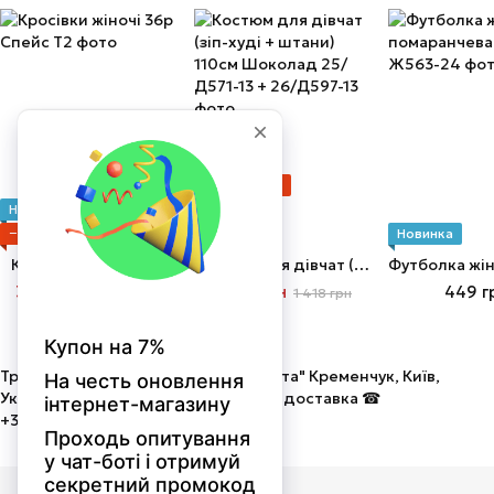
Новинка
Розпродаж
Новинка
Хіт
−5%
−10%
Новинка
Кросівки жіночі 36р
Костюм для дівчат (зіп-худі + штани) 110см Шоколад
3 039 грн
1 276 грн
449 г
3 199 грн
1 418 грн
Трикотаж від виробника ТОВ "Мальта" Кременчук, Київ,
Україна. Оптом і в роздріб! Швидка доставка ☎
+380675058586