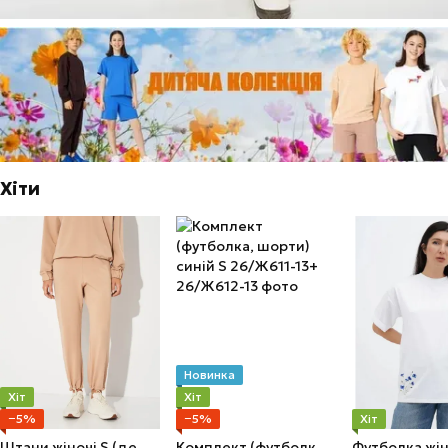
Хіти
Новинка
Хіт
Хіт
−5%
−5%
Хіт
Штани жіночі S (демісезон) Бежевий
Комплект (футболка, шорти) синій S