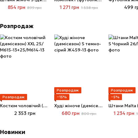
854 грн
1 271 грн
499 г
899 грн
1 338 грн
Розпродаж
Розпродаж
Розпродаж
Розпродаж
−15%
−5%
Костюм чоловічий (демісезон) XXL
Худі жіноче (демісезон) S темно-сірий
2 353 грн
680 грн
1 234 грн
800 грн
1
Новинки