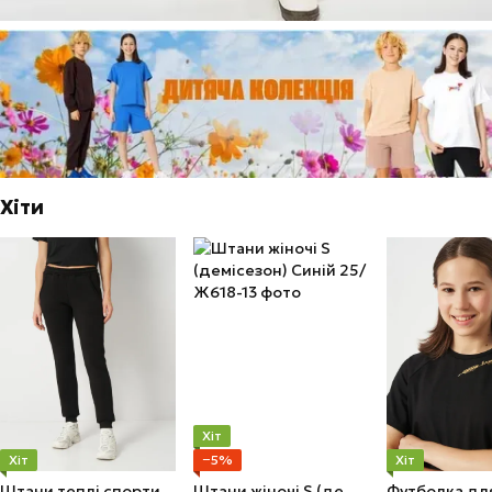
Хіти
Хіт
Хіт
−5%
Хіт
Штани теплі спортивні жіночі M Чорні
Штани жіночі S (демісезон) Синій