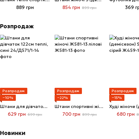
889 грн
854 грн
369 г
899 грн
Розпродаж
Розпродаж
Розпродаж
Розпродаж
−10%
−22%
−15%
Штани для дівчаток 122см теплі, сині
Штани спортивні жіночі Ж581-13 лілові
629 грн
700 грн
680 грн
699 грн
899 грн
8
Новинки