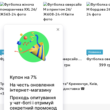
Новинка
Новинка
Новинка
Футболка жіноча помаранчева XXL
Футболка оверсайз М з принтом
449 грн
499 грн
399 г
Трикотаж від виробника ТОВ "Мальта" Кременчук, Київ,
Україна. Оптом і в роздріб! Швидка доставка ☎
+380675058586