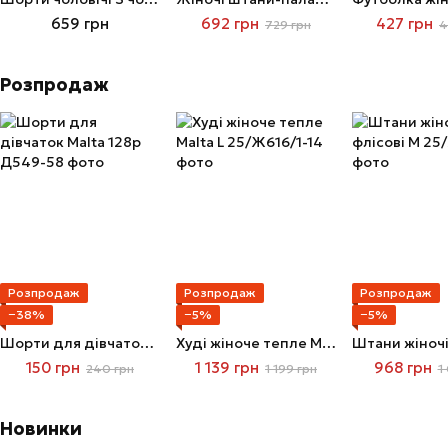
659 грн
692 грн
427 грн
729 грн
4
Розпродаж
Розпродаж
Розпродаж
Розпродаж
−38%
−5%
−5%
Шорти для дівчаток Malta 128р
Худі жіноче тепле Malta L
150 грн
1 139 грн
968 грн
240 грн
1 199 грн
1
Новинки