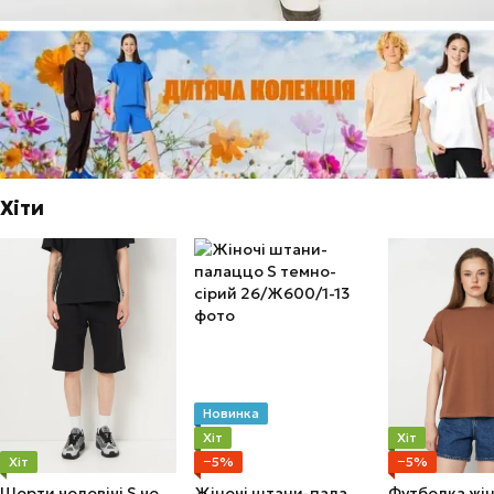
Хіти
Новинка
Хіт
Хіт
Хіт
−5%
−5%
Шорти чоловічі S чорні
Жіночі штани-палаццо S темно-сірий