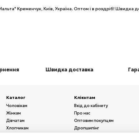
альта" Кременчук, Київ, Україна. Оптом і в роздріб! Швидка
ернення
Швидка доставка
Гара
Каталог
Клієнтам
Чоловікам
Вхід до кабінету
Жінкам
Про нас
Дівчатам
Оптовим покупцям
Хлопчикам
Дропшипінг
Взуття
Послуги з друку