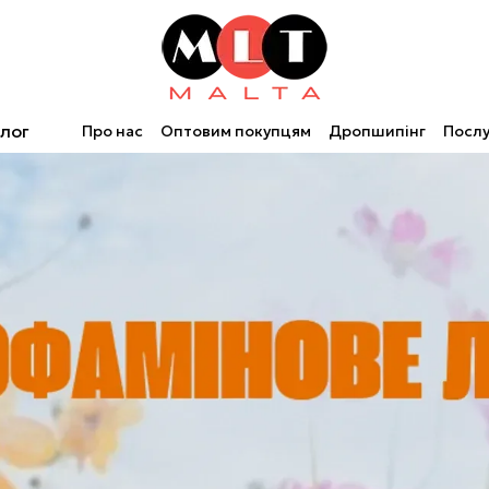
лог
Про нас
Оптовим покупцям
Дропшипінг
Послу