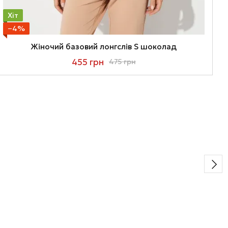
Хіт
−4%
Жіночий базовий лонгслів S шоколад
455 грн
475 грн