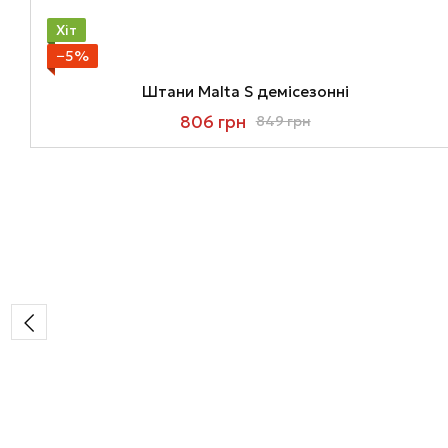
Хіт
−5%
Штани Malta S демісезонні
806 грн
849 грн