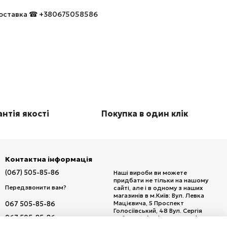
 доставка ☎ +380675058586
нтія якості
Покупка в один клік
Контактна інформація
(067) 505-85-86
Наші вироби ви можете
придбати не тільки на нашому
Передзвонити вам?
сайті, але і в одному з наших
магазинів в м.Київ: Вул. Левка
Мацієвича, 5 Проспект
067 505-85-86
Голосіївський, 48 Вул. Сергія
067 505-85-86
Набоки, 15/20 (м. Дарниця) Вул.
Кирилівська, 111 Проспект