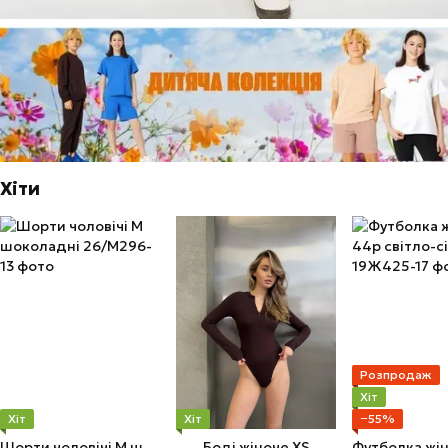
Хіти
Розпродаж
Хіт
Хіт
Хіт
−55%
Шорти чоловічі M шоколадні
Боді жіноче XS