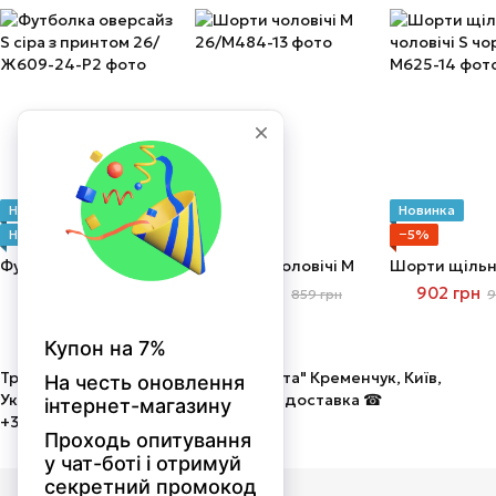
Новинка
Новинка
Новинка
Новинка
−5%
−5%
Футболка оверсайз S сіра з принтом
Шорти чоловічі M
589 грн
816 грн
902 грн
859 грн
9
Трикотаж від виробника ТОВ "Мальта" Кременчук, Київ,
Україна. Оптом і в роздріб! Швидка доставка ☎
+380675058586