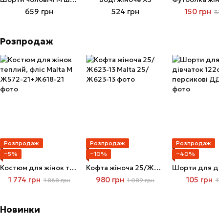
659 грн
524 грн
150 грн
3
Розпродаж
Розпродаж
Розпродаж
Розпродаж
−5%
−10%
−40%
Костюм для жінок теплий, фліс Malta M
Кофта жіноча 25/Ж623-13 Malta
1 774 грн
980 грн
105 грн
1 868 грн
1 089 грн
1
Новинки