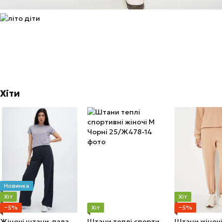
Хіти
Новинка
Хіт
Хіт
−5%
Хіт
−5%
Жіночі штани-палаццо S темно-сірий
Штани теплі спортивні жіночі M Чорні