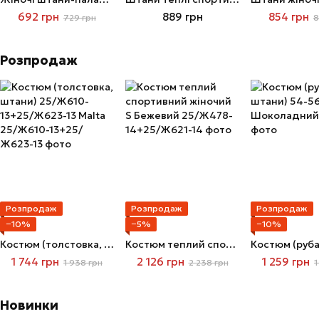
692 грн
889 грн
854 грн
729 грн
8
Розпродаж
Розпродаж
Розпродаж
Розпродаж
−10%
−5%
−10%
Костюм (толстовка, штани) 25/Ж610-13+25/Ж623-13 Malta
Костюм теплий спортивний жіночий S Бежевий
1 744 грн
2 126 грн
1 259 грн
1 938 грн
2 238 грн
1
Новинки