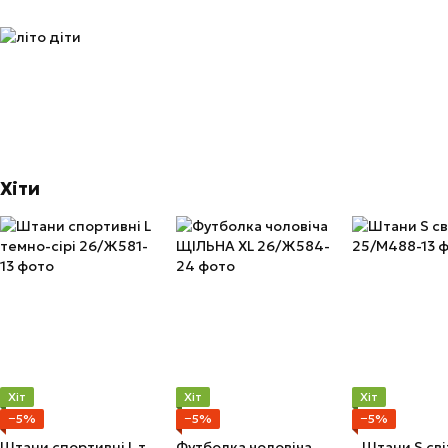
Хіти
Хіт
Хіт
Хіт
−5%
−5%
−5%
Штани спортивні L темно-сірі
Футболка чоловіча ЩІЛЬНА XL
Штани S сві